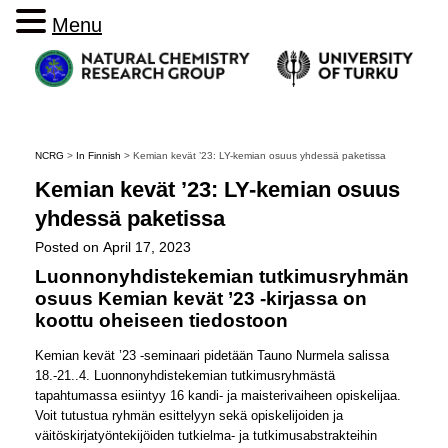
Menu
NCRG
>
In Finnish
>
Kemian kevät ’23: LY-kemian osuus yhdessä paketissa
Kemian kevät ’23: LY-kemian osuus
yhdessä paketissa
Posted on
April 17, 2023
Luonnonyhdistekemian tutkimusryhmän
osuus Kemian kevät ’23 -kirjassa on
koottu oheiseen tiedostoon
Kemian kevät ’23 -seminaari pidetään Tauno Nurmela salissa
18.-21..4. Luonnonyhdistekemian tutkimusryhmästä
tapahtumassa esiintyy 16 kandi- ja maisterivaiheen opiskelijaa.
Voit tutustua ryhmän esittelyyn sekä opiskelijoiden ja
väitöskirjatyöntekijöiden tutkielma- ja tutkimusabstrakteihin