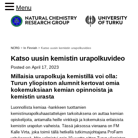
Menu
NCRG
>
In Finnish
>
Katso uusin kemistin urapolkuvideo
Katso uusin kemistin urapolkuvideo
Posted on
April 17, 2023
Millaisia urapolkuja kemistillä voi olla:
Turun yliopiston alumnit kertovat omia
kokemuksiaan kemian opinnoista ja
kemistin urasta
Luonnollista kemiaa -hankkeen tuottamien
kemistinurapolkuhaastattelujen tarkoituksena on auttaa kemian
opiskelijoita, antamalla heille vinkkejä ja kokemuksia erilaisista
kemistin urapolun vaiheista. Tässä jaksossa vieraana on FM
Kalle Virta, joka toimii tällä hetkellä tutkimusjohtajana ProFarm