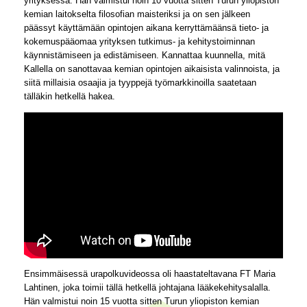
yrityksessä. Hän valmistui noin 10 vuotta sitten Turun yliopiston
kemian laitokselta filosofian maisteriksi ja on sen jälkeen
päässyt käyttämään opintojen aikana kerryttämäänsä tieto- ja
kokemuspääomaa yrityksen tutkimus- ja kehitystoiminnan
käynnistämiseen ja edistämiseen. Kannattaa kuunnella, mitä
Kallella on sanottavaa kemian opintojen aikaisista valinnoista, ja
siitä millaisia osaajia ja tyyppejä työmarkkinoilla saatetaan
tälläkin hetkellä hakea.
Ensimmäisessä urapolkuvideossa oli haastateltavana FT Maria
Lahtinen, joka toimii tällä hetkellä johtajana lääkekehitysalalla.
Hän valmistui noin 15 vuotta sitten Turun yliopiston kemian