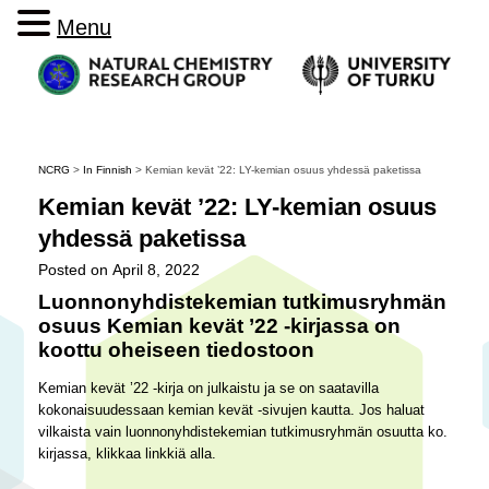
Menu
NCRG
>
In Finnish
>
Kemian kevät ’22: LY-kemian osuus yhdessä paketissa
Kemian kevät ’22: LY-kemian osuus
yhdessä paketissa
Posted on
April 8, 2022
Luonnonyhdistekemian tutkimusryhmän
osuus Kemian kevät ’22 -kirjassa on
koottu oheiseen tiedostoon
Kemian kevät ’22 -kirja on julkaistu ja se on saatavilla
kokonaisuudessaan kemian kevät -sivujen kautta. Jos haluat
vilkaista vain luonnonyhdistekemian tutkimusryhmän osuutta ko.
kirjassa, klikkaa linkkiä alla.